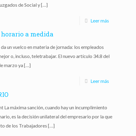
Juzgados de Social y
[…]
Leer más
 horario a medida
 da un vuelco en materia de jornada: los empleados
ejor o, incluso, teletrabajar. El nuevo artículo 34.8 del
de marzo ya
[…]
Leer más
RIO
nt La máxima sanción, cuando hay un incumplimiento
ario, es la decisión unilateral del empresario por la que
tuto de los Trabajadores
[…]