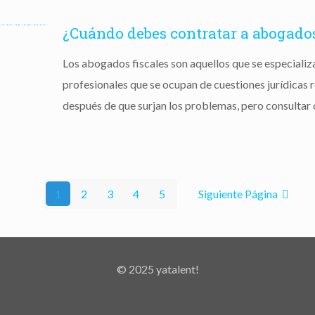
¿Cuándo debes contratar a abogados
Los abogados fiscales son aquellos que se especializa
profesionales que se ocupan de cuestiones jurídicas r
después de que surjan los problemas, pero consultar
1
2
3
4
5
Siguiente Página
© 2025 yatalent!