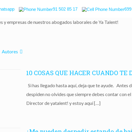
atsapp
91 502 85 17
699
es y empresas de nuestros abogados laborales de Ya Talent!
Autores
10 COSAS QUE HACER CUANDO TE D
Si has llegado hasta aquí, deja que te ayude. Antes 
despiden no olvides que siempre debes contar con el 
Director de yatalent! y estoy aquí
[…]
¿Me pueden despedir estando de ba