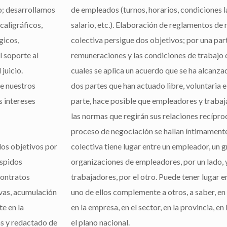
co; desarrollamos
de empleados (turnos, horarios, condiciones 
caligráficos,
salario, etc.). Elaboración de reglamentos de
gicos,
colectiva persigue dos objetivos; por una part
l soporte al
remuneraciones y las condiciones de trabajo 
juicio.
cuales se aplica un acuerdo que se ha alcanz
e nuestros
dos partes que han actuado libre, voluntaria 
s intereses
parte, hace posible que empleadores y trabaj
las normas que regirán sus relaciones recípro
proceso de negociación se hallan íntimamente
os objetivos por
colectiva tiene lugar entre un empleador, un
espidos
organizaciones de empleadores, por un lado, 
contratos
trabajadores, por el otro. Puede tener lugar 
vas, acumulación
uno de ellos complemente a otros, a saber, en
te en la
en la empresa, en el sector, en la provincia, 
as y redactado de
el plano nacional.