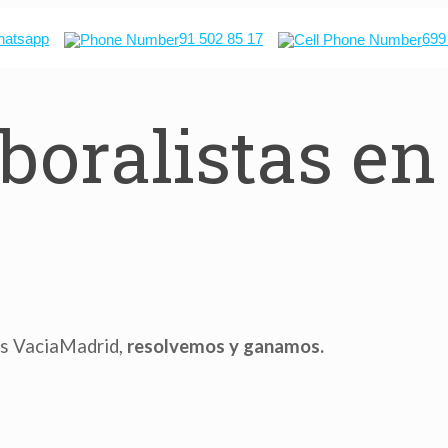
atsapp
91 502 85 17
699
oralistas en
as VaciaMadrid,
resolvemos y ganamos.