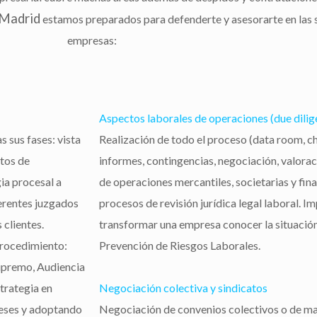
aMadrid
estamos preparados para defenderte y asesorarte en las s
empresas:
Aspectos laborales de operaciones (due dilig
s sus fases: vista
Realización de todo el proceso (data room, chec
ctos de
informes, contingencias, negociación, valoraci
gia procesal a
de operaciones mercantiles, societarias y fin
ferentes juzgados
procesos de revisión jurídica legal laboral. Im
 clientes.
transformar una empresa conocer la situación 
procedimiento:
Prevención de Riesgos Laborales.
Supremo, Audiencia
trategia en
Negociación colectiva y sindicatos
reses y adoptando
Negociación de convenios colectivos o de mat